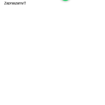
Zapraszamy!!
Zobacz wszystkie
Ostatnie posty