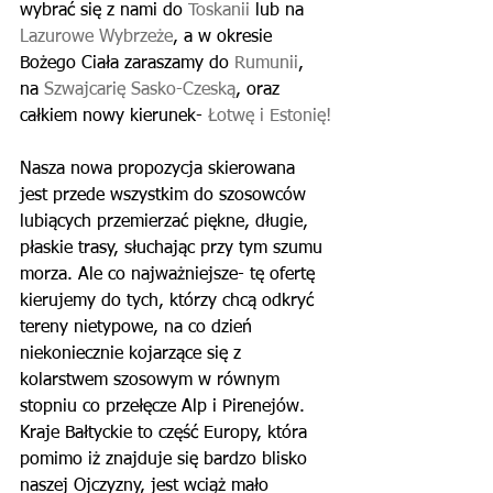
wybrać się z nami do 
Toskanii 
lub na 
Lazurowe Wybrzeże
, a w okresie 
Bożego Ciała zaraszamy do 
Rumunii
, 
na 
Szwajcarię Sasko-Czeską
, oraz 
całkiem nowy kierunek- 
Łotwę i Estonię!
Nasza nowa propozycja skierowana 
jest przede wszystkim do szosowców 
lubiących przemierzać piękne, długie, 
płaskie trasy, słuchając przy tym szumu 
morza. Ale co najważniejsze- tę ofertę 
kierujemy do tych, którzy chcą odkryć 
tereny nietypowe, na co dzień 
niekoniecznie kojarzące się z 
kolarstwem szosowym w równym 
stopniu co przełęcze Alp i Pirenejów. 
Kraje Bałtyckie to część Europy, która 
pomimo iż znajduje się bardzo blisko 
naszej Ojczyzny, jest wciąż mało 