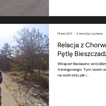
19 kwi 2017
2 minut(y) czytania
Relacja z Chorwa
Pętlę Bieszczadzk
Witajcie! Niedawno wróciliś
treningowego. Tym razem wy
na wybrzeżu jak i...