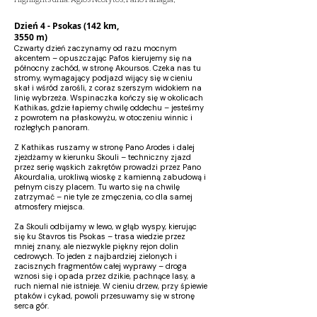
Dzień 4 - Psokas (142 km,
3550 m)
Czwarty dzień zaczynamy od razu mocnym
akcentem – opuszczając Pafos kierujemy się na
północny zachód, w stronę Akoursos. Czeka nas tu
stromy, wymagający podjazd wijący się w cieniu
skał i wśród zarośli, z coraz szerszym widokiem na
linię wybrzeża. Wspinaczka kończy się w okolicach
Kathikas, gdzie łapiemy chwilę oddechu – jesteśmy
z powrotem na płaskowyżu, w otoczeniu winnic i
rozległych panoram.
Z Kathikas ruszamy w stronę Pano Arodes i dalej
zjeżdżamy w kierunku Skouli – techniczny zjazd
przez serię wąskich zakrętów prowadzi przez Pano
Akourdalia, urokliwą wioskę z kamienną zabudową i
pełnym ciszy placem. Tu warto się na chwilę
zatrzymać – nie tyle ze zmęczenia, co dla samej
atmosfery miejsca.
Za Skouli odbijamy w lewo, w głąb wyspy, kierując
się ku Stavros tis Psokas – trasa wiedzie przez
mniej znany, ale niezwykle piękny rejon dolin
cedrowych. To jeden z najbardziej zielonych i
zacisznych fragmentów całej wyprawy – droga
wznosi się i opada przez dzikie, pachnące lasy, a
ruch niemal nie istnieje. W cieniu drzew, przy śpiewie
ptaków i cykad, powoli przesuwamy się w stronę
serca gór.