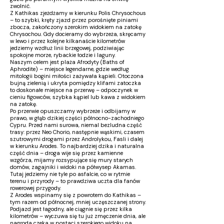
zwolnić.
Z Kathikas zjeżdżamy w kierunku Polis Chrysochous
– to szybki, kręty zjazd przez porośnięte piniami
zbocza, zakończony szerokim widokiem na zatokę
Chrysochou. Gdy docieramy do wybrzeża, skręcamy
w lewo i przez kolejne kilkanaście kilometrów
jedziemy wzdłuż linii brzegowej, podziwiając
spokojne morze, rybackie łodzie i laguny.
Naszym celem jest plaża Afrodyty (Baths of
Aphrodite) – miejsce legendarne, gdzie według
mitologii bogini miłości zażywała kąpieli. Otoczona
bujną zielenią i ukryta pomiędzy klifami zatoczka
to doskonałe miejsce na przerwę – odpoczynek w
cieniu figowców, szybka kąpiel lub kawa z widokiem
na zatokę.
Po przerwie opuszczamy wybrzeże i odbijamy w
prawo, w głąb dzikiej części północno-zachodniego
Cypru. Przed nami surowa, niemal bezludna część
trasy: przez Neo Chorio, następnie wąskimi, czasem
szutrowymi drogami przez Androlykou, Fasli i dalej
w kierunku Arodes. To najbardziej dzika i naturalna
część dnia – droga wije się przez kamienne
wzgórza, mijamy rozsypujące się mury starych
domów, zagajniki i widoki na półwysep Akamas.
Tutaj jedziemy nie tyle po asfalcie, co w rytmie
terenu i przyrody – to prawdziwa uczta dla fanów
rowerowej przygody.
Z Arodes wspinamy się z powrotem do Kathikas –
tym razem od północnej, mniej uczęszczanej strony.
Podjazd jest łagodny, ale ciągnie się przez kilka
kilometrów – wyczuwa się tu już zmęczenie dnia, ale
nagroda czeka w postaci szerokiego widoku na