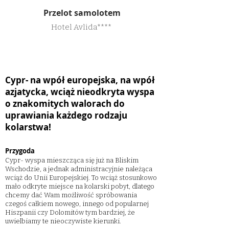
Przelot samolotem
Hotel Avlida****
Cypr- na wpół europejska, na wpół
azjatycka, wciąż nieodkryta wyspa
o znakomitych walorach do
uprawiania każdego rodzaju
kolarstwa!​
Przygoda
Cypr- wyspa mieszcząca się już na Bliskim
Wschodzie, a jednak administracyjnie należąca
wciąż do Unii Europejskiej. To wciąż stosunkowo
mało odkryte miejsce na kolarski pobyt, dlatego
chcemy dać Wam możliwość spróbowania
czegoś całkiem nowego, innego od popularnej
Hiszpanii czy Dolomitów tym bardziej, że
uwielbiamy te nieoczywiste kierunki.