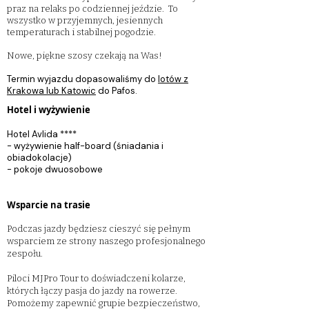
praz na relaks po codziennej jeździe. ​ To
wszystko w przyjemnych, jesiennych
temperaturach i stabilnej pogodzie.
Nowe, piękne szosy czekają na Was!
Termin wyjazdu dopasowaliśmy do
lotów z
Krakowa lub Katowic
do Pafos.
Hotel i wyżywienie
Hotel Avlida ****
- wyżywienie half-board (śniadania i
obiadokolacje)​
- pokoje dwuosobowe​
Wsparcie na trasie
Podczas jazdy będziesz cieszyć się pełnym
wsparciem ze strony naszego profesjonalnego
zespołu.
Piloci MJPro Tour to doświadczeni kolarze,
których łączy pasja do jazdy na rowerze.
Pomożemy zapewnić grupie bezpieczeństwo,