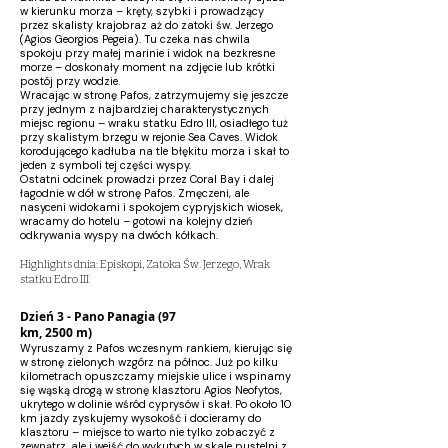
w kierunku morza – kręty, szybki i prowadzący
przez skalisty krajobraz aż do zatoki św. Jerzego
(Agios Georgios Pegeia). Tu czeka nas chwila
spokoju przy małej marinie i widok na bezkresne
morze – doskonały moment na zdjęcie lub krótki
postój przy wodzie.
Wracając w stronę Pafos, zatrzymujemy się jeszcze
przy jednym z najbardziej charakterystycznych
miejsc regionu – wraku statku Edro III, osiadłego tuż
przy skalistym brzegu w rejonie Sea Caves. Widok
korodującego kadłuba na tle błękitu morza i skał to
jeden z symboli tej części wyspy.
Ostatni odcinek prowadzi przez Coral Bay i dalej
łagodnie w dół w stronę Pafos. Zmęczeni, ale
nasyceni widokami i spokojem cypryjskich wiosek,
wracamy do hotelu – gotowi na kolejny dzień
odkrywania wyspy na dwóch kółkach.
Highlights dnia: Episkopi, Zatoka Św. Jerzego, Wrak
statku Edro III
Dzień 3 - Pano Panagia (97
km, 2500 m)
Wyruszamy z Pafos wczesnym rankiem, kierując się
w stronę zielonych wzgórz na północ. Już po kilku
kilometrach opuszczamy miejskie ulice i wspinamy
się wąską drogą w stronę klasztoru Agios Neofytos,
ukrytego w dolinie wśród cyprysów i skał. Po około 10
km jazdy zyskujemy wysokość i docieramy do
klasztoru – miejsce to warto nie tylko zobaczyć z
zewnątrz, ale i wejść do wykutych w skale pustelni z