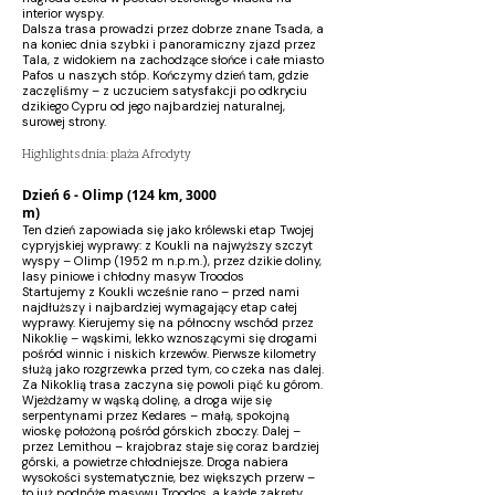
interior wyspy.
Dalsza trasa prowadzi przez dobrze znane Tsada, a
na koniec dnia szybki i panoramiczny zjazd przez
Tala, z widokiem na zachodzące słońce i całe miasto
Pafos u naszych stóp. Kończymy dzień tam, gdzie
zaczęliśmy – z uczuciem satysfakcji po odkryciu
dzikiego Cypru od jego najbardziej naturalnej,
surowej strony.
Highlights dnia: plaża Afrodyty
Dzień 6 - Olimp (124 km, 3000
m)
Ten dzień zapowiada się jako królewski etap Twojej
cypryjskiej wyprawy: z Koukli na najwyższy szczyt
wyspy – Olimp (1952 m n.p.m.), przez dzikie doliny,
lasy piniowe i chłodny masyw Troodos
Startujemy z Koukli wcześnie rano – przed nami
najdłuższy i najbardziej wymagający etap całej
wyprawy. Kierujemy się na północny wschód przez
Nikoklię – wąskimi, lekko wznoszącymi się drogami
pośród winnic i niskich krzewów. Pierwsze kilometry
służą jako rozgrzewka przed tym, co czeka nas dalej.
Za Nikoklią trasa zaczyna się powoli piąć ku górom.
Wjeżdżamy w wąską dolinę, a droga wije się
serpentynami przez Kedares – małą, spokojną
wioskę położoną pośród górskich zboczy. Dalej –
przez Lemithou – krajobraz staje się coraz bardziej
górski, a powietrze chłodniejsze. Droga nabiera
wysokości systematycznie, bez większych przerw –
to już podnóże masywu Troodos, a każde zakręty