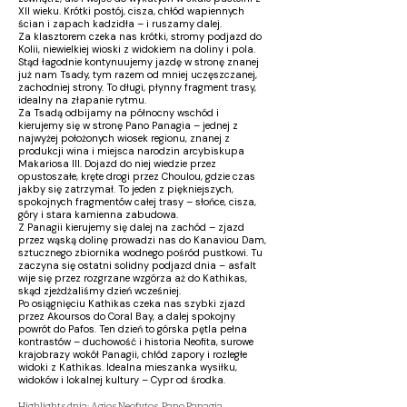
XII wieku. Krótki postój, cisza, chłód wapiennych
ścian i zapach kadzidła – i ruszamy dalej.
Za klasztorem czeka nas krótki, stromy podjazd do
Kolii, niewielkiej wioski z widokiem na doliny i pola.
Stąd łagodnie kontynuujemy jazdę w stronę znanej
już nam Tsady, tym razem od mniej uczęszczanej,
zachodniej strony. To długi, płynny fragment trasy,
idealny na złapanie rytmu.
Za Tsadą odbijamy na północny wschód i
kierujemy się w stronę Pano Panagia – jednej z
najwyżej położonych wiosek regionu, znanej z
produkcji wina i miejsca narodzin arcybiskupa
Makariosa III. Dojazd do niej wiedzie przez
opustoszałe, kręte drogi przez Choulou, gdzie czas
jakby się zatrzymał. To jeden z piękniejszych,
spokojnych fragmentów całej trasy – słońce, cisza,
góry i stara kamienna zabudowa.
Z Panagii kierujemy się dalej na zachód – zjazd
przez wąską dolinę prowadzi nas do Kanaviou Dam,
sztucznego zbiornika wodnego pośród pustkowi. Tu
zaczyna się ostatni solidny podjazd dnia – asfalt
wije się przez rozgrzane wzgórza aż do Kathikas,
skąd zjeżdżaliśmy dzień wcześniej.
Po osiągnięciu Kathikas czeka nas szybki zjazd
przez Akoursos do Coral Bay, a dalej spokojny
powrót do Pafos. Ten dzień to górska pętla pełna
kontrastów – duchowość i historia Neofita, surowe
krajobrazy wokół Panagii, chłód zapory i rozległe
widoki z Kathikas. Idealna mieszanka wysiłku,
widoków i lokalnej kultury – Cypr od środka.
Highlights dnia: Agios Neofytos, Pano Panagia,