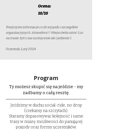
Ocena:
10/10
Przejrzyste informacje co do wyjazdu i szczegółów
organizacyjnych. Atmosfera!!! Miejscówka sztos! Luz
na trasie: był i czas na kręcenie ale i jedzenie
:)
Uczestnik, Luty 2024
Program
Ty możesz skupić się na jeździe - my
zadbamy o całą resztę.
Jeździmy w duchu social-ride, no drop
(czekamy na szczytach).
Staramy dopasowywać kolejność i same
trasy w miarę możliwości do panującej
pogody oraz formy uczestników.