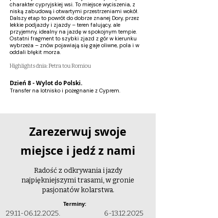
charakter cypryjskiej wsi. To miejsce wyciszenia, z
niską zabudową i otwartymi przestrzeniami wokół.
Dalszy etap to powrót do dobrze znanej Dory, przez
lekkie podjazdy i zjazdy – teren falujący, ale
przyjemny, idealny na jazdę w spokojnym tempie.
Ostatni fragment to szybki zjazd z gór w kierunku
wybrzeża – znów pojawiają się gaje oliwne, pola i w
oddali błękit morza.
Highlights dnia: Petra tou Romiou
Dzień 8 - Wylot do Polski.
Transfer na lotnisko i pożegnanie z Cyprem.
Zarezerwuj swoje
miejsce i jedź z nami
Radość z odkrywania i jazdy
najpiękniejszymi trasami, w gronie
pasjonatów kolarstwa.
Terminy:
29.11-06.12.2025
.
6-13.12.2025