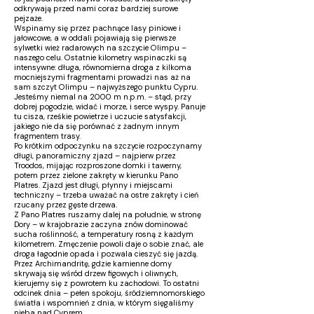
odkrywają przed nami coraz bardziej surowe
pejzaże.
Wspinamy się przez pachnące lasy piniowe i
jałowcowe, a w oddali pojawiają się pierwsze
sylwetki wież radarowych na szczycie Olimpu –
naszego celu. Ostatnie kilometry wspinaczki są
intensywne: długa, równomierna droga z kilkoma
mocniejszymi fragmentami prowadzi nas aż na
sam szczyt Olimpu – najwyższego punktu Cypru.
Jesteśmy niemal na 2000 m n.p.m. – stąd, przy
dobrej pogodzie, widać i morze, i serce wyspy. Panuje
tu cisza, rześkie powietrze i uczucie satysfakcji,
jakiego nie da się porównać z żadnym innym
fragmentem trasy.
Po krótkim odpoczynku na szczycie rozpoczynamy
długi, panoramiczny zjazd – najpierw przez
Troodos, mijając rozproszone domki i tawerny,
potem przez zielone zakręty w kierunku Pano
Platres. Zjazd jest długi, płynny i miejscami
techniczny – trzeba uważać na ostre zakręty i cień
rzucany przez gęste drzewa.
Z Pano Platres ruszamy dalej na południe, w stronę
Dory – w krajobrazie zaczyna znów dominować
sucha roślinność, a temperatury rosną z każdym
kilometrem. Zmęczenie powoli daje o sobie znać, ale
droga łagodnie opada i pozwala cieszyć się jazdą.
Przez Archimandritę, gdzie kamienne domy
skrywają się wśród drzew figowych i oliwnych,
kierujemy się z powrotem ku zachodowi. To ostatni
odcinek dnia – pełen spokoju, śródziemnomorskiego
światła i wspomnień z dnia, w którym sięgaliśmy
nieba nad Cyprem.