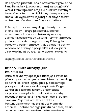
Dalszy etap prowadzi nas z powrotem w górę, aż do
Pano Panagia – już dobrze znanej, wysokogórskiej
wioski, która tego dnia staje się punktem zwrotnym
trasy. Można tu uzupełnić bidony zimną wodą ze
źródła lub wypić kawę w jednej z lokalnych tawern,
w cieniu murów klasztoru Chrysorrogiatissa.
Z Panagii rozpoczynamy długi, otwarty zjazd w
stronę Tsady – droga jest szeroka, dobrze
utrzymana, a krajobraz otwiera się na całą
zachodnią część wyspy. Ostatni fragment prowadzi
już łagodnie, lekko falując w stronę Pafos, gdzie
kończymy pętlę – zmęczeni, ale z głowami pełnymi
widoków: od stromych podjazdów i klifów, przez
zielone doliny aż po rozgrzane, spokojne wyżyny.
Highlights dnia: Pano Akourdalia, Psokas
Dzień 5 - Plaża Afrodyty (102
km, 1900 m)
Dzień zaczynamy spokojnie, ruszając z Pafos na
północny zachód – tym razem obieramy inną drogę
do Kathikas, przez Pegeię, gdzie już od samego
początku czeka nas solidne wspinanie. Droga
wznosi się szerokimi łukami, przechodząc
stopniowo z miejskich przedmieść w otwartą
przestrzeń porośniętą niską roślinnością i gajami
oliwnymi. Mijamy Coral Bay z daleka i
kontynuujemy wspinaczkę, aż docieramy do
Kathikas – dobrze znanego punktu na naszej trasie,
gdzie po porannym wysiłku można na chwilę