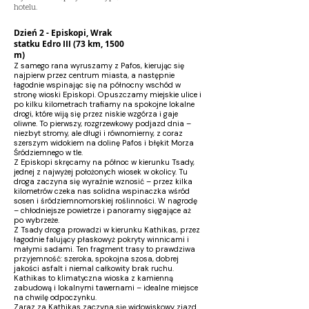
hotelu.
Dzień 2 - Episkopi, Wrak
statku Edro III (73 km, 1500
m)
Z samego rana wyruszamy z Pafos, kierując się
najpierw przez centrum miasta, a następnie
łagodnie wspinając się na północny wschód w
stronę wioski Episkopi. Opuszczamy miejskie ulice i
po kilku kilometrach trafiamy na spokojne lokalne
drogi, które wiją się przez niskie wzgórza i gaje
oliwne. To pierwszy, rozgrzewkowy podjazd dnia –
niezbyt stromy, ale długi i równomierny, z coraz
szerszym widokiem na dolinę Pafos i błękit Morza
Śródziemnego w tle.
Z Episkopi skręcamy na północ w kierunku Tsady,
jednej z najwyżej położonych wiosek w okolicy. Tu
droga zaczyna się wyraźnie wznosić – przez kilka
kilometrów czeka nas solidna wspinaczka wśród
sosen i śródziemnomorskiej roślinności. W nagrodę
– chłodniejsze powietrze i panoramy sięgające aż
po wybrzeże.
Z Tsady droga prowadzi w kierunku Kathikas, przez
łagodnie falujący płaskowyż pokryty winnicami i
małymi sadami. Ten fragment trasy to prawdziwa
przyjemność: szeroka, spokojna szosa, dobrej
jakości asfalt i niemal całkowity brak ruchu.
Kathikas to klimatyczna wioska z kamienną
zabudową i lokalnymi tawernami – idealne miejsce
na chwilę odpoczynku.
Zaraz za Kathikas zaczyna się widowiskowy zjazd