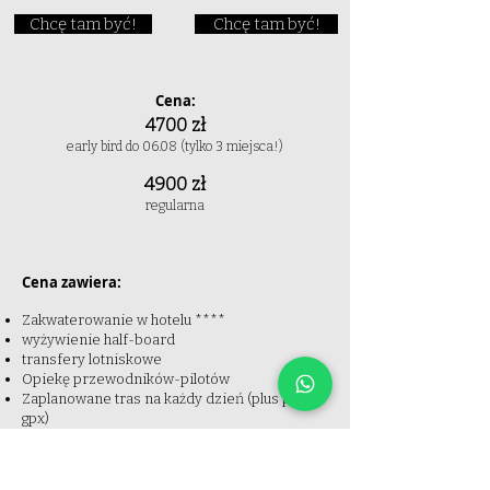
Chcę tam być!
Chcę tam być!
Cena:
4700 zł
early bird do 06.08 (tylko 3 miejsca!)
4900 zł
regularna
Cena zawiera:
Zakwaterowanie w hotelu ****
wyżywienie half-board
transfery lotniskowe
Opiekę przewodników-pilotów
Zaplanowane tras na każdy dzień (plus pliki
gpx)
Ubezpieczenie KL, NNW, OC
Składkę na Turystyczny Fundusz
Gwarancyjny i TFP