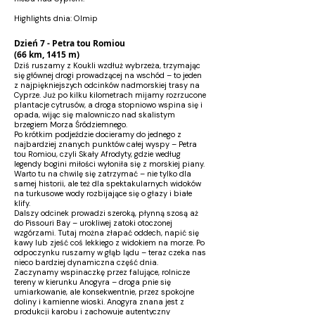
Highlights dnia: Olmip
Dzień 7 - Petra tou Romiou
(66 km, 1415 m)
Dziś ruszamy z Koukli wzdłuż wybrzeża, trzymając
się głównej drogi prowadzącej na wschód – to jeden
z najpiękniejszych odcinków nadmorskiej trasy na
Cyprze. Już po kilku kilometrach mijamy rozrzucone
plantacje cytrusów, a droga stopniowo wspina się i
opada, wijąc się malowniczo nad skalistym
brzegiem Morza Śródziemnego.
Po krótkim podjeździe docieramy do jednego z
najbardziej znanych punktów całej wyspy – Petra
tou Romiou, czyli Skały Afrodyty, gdzie według
legendy bogini miłości wyłoniła się z morskiej piany.
Warto tu na chwilę się zatrzymać – nie tylko dla
samej historii, ale też dla spektakularnych widoków
na turkusowe wody rozbijające się o głazy i białe
klify.
Dalszy odcinek prowadzi szeroką, płynną szosą aż
do Pissouri Bay – urokliwej zatoki otoczonej
wzgórzami. Tutaj można złapać oddech, napić się
kawy lub zjeść coś lekkiego z widokiem na morze. Po
odpoczynku ruszamy w głąb lądu – teraz czeka nas
nieco bardziej dynamiczna część dnia.
Zaczynamy wspinaczkę przez falujące, rolnicze
tereny w kierunku Anogyra – droga pnie się
umiarkowanie, ale konsekwentnie, przez spokojne
doliny i kamienne wioski. Anogyra znana jest z
produkcji karobu i zachowuje autentyczny