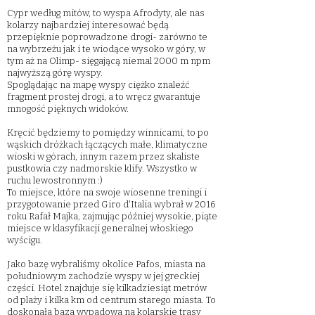
Cypr według mitów, to wyspa Afrodyty, ale nas
kolarzy najbardziej interesować będą
przepięknie poprowadzone drogi- zarówno te
na wybrzeżu jak i te wiodące wysoko w góry, w
tym aż na Olimp- sięgającą niemal 2000 m npm
najwyższą górę wyspy. ​
Spoglądając na mapę wyspy ciężko znaleźć
fragment prostej drogi, a to wręcz gwarantuje
mnogość pięknych widoków.
Kręcić będziemy to pomiędzy winnicami, to po
wąskich dróżkach łączących małe, klimatyczne
wioski w górach, innym razem przez skaliste
pustkowia czy nadmorskie klify. Wszystko w
ruchu lewostronnym :)
To miejsce, które na swoje wiosenne treningi i
przygotowanie przed Giro d'Italia wybrał w 2016
roku Rafał Majka, zajmując później wysokie, piąte
miejsce w klasyfikacji generalnej włoskiego
wyścigu. ​
Jako bazę wybraliśmy okolice Pafos, miasta na
południowym zachodzie wyspy w jej greckiej
części. Hotel znajduje się kilkadziesiąt metrów
od plaży i kilka km od centrum starego miasta. To
doskonała baza wypadowa na kolarskie trasy