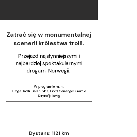
Zatrać się w monumentalnej
scenerii królestwa trolli.
Przejazd najsłynniejszymi i
najbardziej spektakularnymi
drogami Norwegii.
W programie m.in.:
Droga Trolli, Dalsnibba, Fiord Geiranger, Gamle
Strynefjellsveg
Dystans: 1121 km