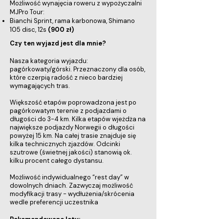
Możliwość wynajęcia roweru z wypożyczalni
MJPro Tour:
Bianchi Sprint, rama karbonowa, Shimano
105 disc, 12s
(900 zł)
Czy ten wyjazd jest dla mnie?
Nasza kategoria wyjazdu:
pagórkowaty/górski. Przeznaczony dla osób,
które czerpią radość z nieco bardziej
wymagających tras.
Większość etapów poprowadzona jest po
pagórkowatym terenie z podjazdami o
długości do 3-4 km. Kilka etapów wjeżdża na
największe podjazdy Norwegii o długości
powyżej 15 km. Na całej trasie znajduje się
kilka technicznych zjazdów. Odcinki
szutrowe (świetnej jakości) stanowią ok.
kilku procent całego dystansu.
Możliwość indywidualnego “rest day” w
dowolnych dniach. Zazwyczaj możliwość
modyfikacji trasy - wydłużenia/skrócenia
wedle preferencji uczestnika