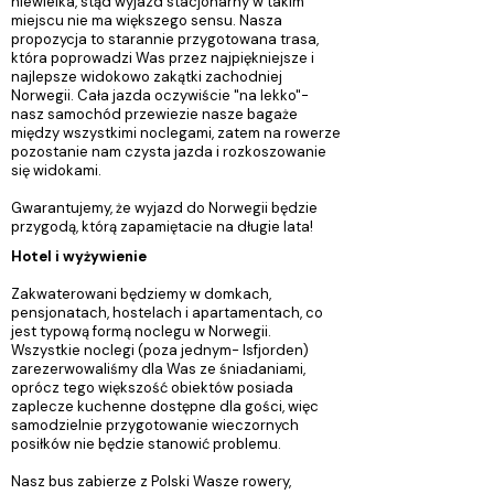
niewielka, stąd wyjazd stacjonarny w takim
miejscu nie ma większego sensu. Nasza
propozycja to starannie przygotowana trasa,
która poprowadzi Was przez najpiękniejsze i
najlepsze widokowo zakątki zachodniej
Norwegii. Cała jazda oczywiście "na lekko"-
nasz samochód przewiezie nasze bagaże
między wszystkimi noclegami, zatem na rowerze
pozostanie nam czysta jazda i rozkoszowanie
się widokami.
Gwarantujemy, że wyjazd do Norwegii będzie
przygodą, którą zapamiętacie na długie lata!
Hotel i wyżywienie
Zakwaterowani będziemy w domkach,
pensjonatach, hostelach i apartamentach, co
jest typową formą noclegu w Norwegii.
Wszystkie noclegi (poza jednym- Isfjorden)
zarezerwowaliśmy dla Was ze śniadaniami,
oprócz tego większość obiektów posiada
zaplecze kuchenne dostępne dla gości, więc
samodzielnie przygotowanie wieczornych
posiłków nie będzie stanowić problemu.
Nasz bus zabierze z Polski Wasze rowery,