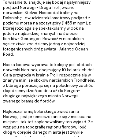
To właśnie tu znajduje się bodaj najsłynniejszy
podjazd Norwegii- Droga Trolli, zwane
norweskim Stelvio. Nieopodal trafimy na
Dalsnibbę- dwudziestokilometrowy podjazd z
poziomu morza na szczyt góry (1455 m npm), z
której rozciąga się spektakularny widok na
jeden z najbardziej znanych na świecie
fiordów- Geirangen. Rownież w niedalekim
sąsiedztwie znajdziemy jedną z najbardziej
fotogenicznych dróg świata- Atlantic Ocean
Road.
Nasza lipcowa wyprawa to kolejny po Lofotach
norweski kierunek, obejmujący 10 kolarskich dni!
Cała przygoda w krainie Trolli rozpocznie się w
znanym m.in. ze skoków narciarskich Trondheim,
z którego poruszając się na południowy zachód
dojedziemy dzień po dniu aż do Bergen-
drugiego największego miasta Norwegii
zwanego bramą do fiordów.
Najlepsza formą kolarskiego zwiedzania
Norwegii jest przemieszczanie się z miejsca na
miejsce i tak też zaplanowaliśmy ten wyjazd. Ze
względu na topografię regionu fiordów, ilość
dróg w obrębie danego miasta jest zwykle