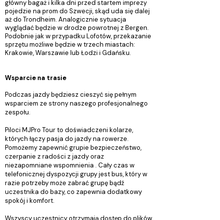
główny bagaż i kilka dni przed startem imprezy
pojedzie na prom do Szwecji, skąd uda się dalej
aż do Trondheim. Analogicznie sytuacja
wyglądać będzie w drodze powrotnej z Bergen.
Podobnie jak w przypadku Lofotów, przekazanie
sprzętu możliwe będzie w trzech miastach:
Krakowie, Warszawie lub Łodzi i Gdańsku.
Wsparcie na trasie
Podczas jazdy będziesz cieszyć się pełnym
wsparciem ze strony naszego profesjonalnego
zespołu.
Piloci MJPro Tour to doświadczeni kolarze,
których łączy pasja do jazdy na rowerze.
Pomożemy zapewnić grupie bezpieczeństwo,
czerpanie z radości z jazdy oraz
niezapomniane wspomnienia . Cały czas w
telefonicznej dyspozycji grupy jest bus, który w
razie potrzeby może zabrać grupę bądź
uczestnika do bazy, co zapewnia dodatkowy
spokój i komfort.
Wszyscy uczestnicy otrzymają dostęp do plików