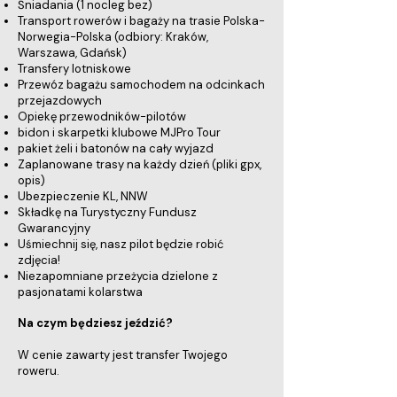
Śniadania (1 nocleg bez)
Transport rowerów i bagaży na trasie Polska-
Norwegia-Polska (odbiory: Kraków,
Warszawa, Gdańsk)
Transfery lotniskowe
Przewóz bagażu samochodem na odcinkach
przejazdowych
Opiekę przewodników-pilotów
bidon i skarpetki klubowe MJPro Tour
pakiet żeli i batonów na cały wyjazd
Zaplanowane trasy na każdy dzień (pliki gpx,
opis)
Ubezpieczenie KL, NNW
Składkę na Turystyczny Fundusz
Gwarancyjny
Uśmiechnij się, nasz pilot będzie robić
zdjęcia!
Niezapomniane przeżycia dzielone z
pasjonatami kolarstwa
Na czym będziesz jeździć?
W cenie zawarty jest transfer Twojego
roweru.