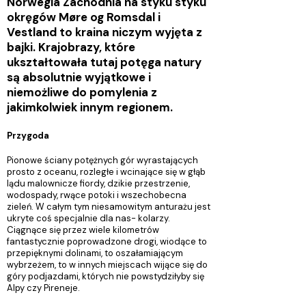
Norwegia Zachodnia na styku styku
okręgów Møre og Romsdal i
Vestland to kraina niczym wyjęta z
bajki. Krajobrazy, które
ukształtowała tutaj potęga natury
są absolutnie wyjątkowe i
niemożliwe do pomylenia z
jakimkolwiek innym regionem.
Przygoda
Pionowe ściany potężnych gór wyrastających
prosto z oceanu, rozległe i wcinające się w głąb
lądu malownicze fiordy, dzikie przestrzenie,
wodospady, rwące potoki i wszechobecna
zieleń. W całym tym niesamowitym anturażu jest
ukryte coś specjalnie dla nas- kolarzy.
Ciągnące się przez wiele kilometrów
fantastycznie poprowadzone drogi, wiodące to
przepięknymi dolinami, to oszałamiającym
wybrzeżem, to w innych miejscach wijące się do
góry podjazdami, których nie powstydziłyby się
Alpy czy Pireneje.