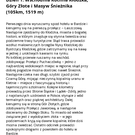
Góry Złote i Masyw Śnieżnika
(105km, 1519 m)
Pierwszego dnia wyruszamy spod hotelu w Bardzie i
kierujemy się na pierwszą przełęcz – Łaszczową.
Następnie zjeżdżamy do Kłodzka, miasta o bogatej
historii, w którym znajduje się słynna twierdza oraz
podziemne trasy turystyczne. Stąd trasa prowadzi
wzdłuż malowniczych brzegów Nysy Kłodzkiej do
Bystrzycy Kłodzkiej, gdzie zatrzymamy się na kawę
w jednej z urokliwych kawiarni na rynku.
Po krótkiej przerwie ruszamy na wschód,
zdobywając Przełęcz Puchaczówkę – jedno z
najbardziej widokowych miejsc w regionie, skąd przy
dobrej pogodzie można dostrzec nawet Śnieżnik.
Następnie czeka nas długi, szybki zjazd przez
Czarną Górę, mijając nieczynną kopalnię uranu w
Kletnie – miejsce z fascynującą historią i
tajemniczymi sztolniami. Kolejne kilometry
prowadzą przez Stronie Śląskie i Lądek-Zdrój, jedno
z najstarszych uzdrowisk w Polsce, słynące z wód
termalnych oraz pięknej architektury. Dalej
kierujemy się w stronę Gór Złotych, gdzie
zdobywamy Przełęcz Jaworową, a następnie
docieramy do Złotego Stoku. To miasto od wieków
związane jest z wydobyciem złota – w jego
podziemiach kryją się dawne kopalnie, które dziś
można zwiedzać. Ostatni odcinek prowadzi
spokojnymi drogami z powrotem do hotelu w
Bardzie.