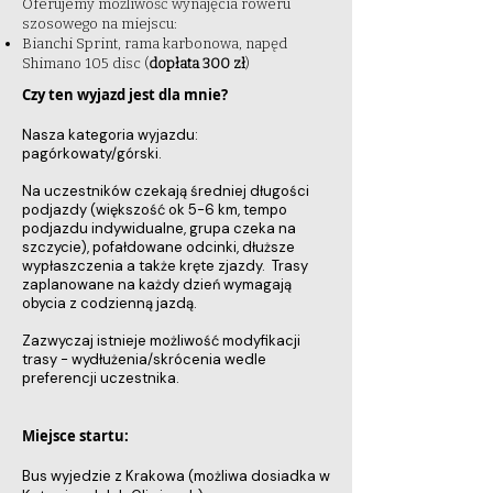
Oferujemy możliwość wynajęcia roweru
szosowego na miejscu:
Bianchi Sprint, rama karbonowa, napęd
Shimano 105 disc (
dopłata 300 zł
)
Czy ten wyjazd jest dla mnie?
Nasza kategoria wyjazdu:
pagórkowaty/górski.
Na uczestników czekają średniej długości
podjazdy (większość ok 5-6 km, tempo
podjazdu indywidualne, grupa czeka na
szczycie), pofałdowane odcinki, dłuższe
wypłaszczenia a także kręte zjazdy. Trasy
zaplanowane na każdy dzień wymagają
obycia z codzienną jazdą.
Zazwyczaj istnieje możliwość modyfikacji
trasy - wydłużenia/skrócenia wedle
preferencji uczestnika.
Miejsce startu:
Bus wyjedzie z Krakowa (możliwa dosiadka w