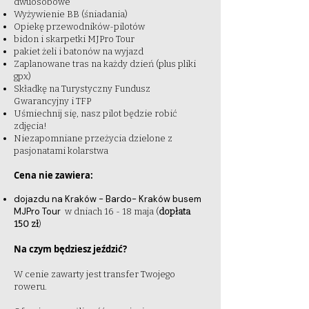
dwuosobowe
Wyżywienie BB (śniadania)
Opiekę przewodników-pilotów
bidon i skarpetki MJPro Tour
pakiet żeli i batonów na wyjazd
Zaplanowane tras na każdy dzień (plus pliki
gpx)
Składkę na Turystyczny Fundusz
Gwarancyjny i TFP
Uśmiechnij się, nasz pilot będzie robić
zdjęcia!
Niezapomniane przeżycia dzielone z
pasjonatami kolarstwa
Cena nie zawiera:
dojazdu
na Kraków - Bardo- Kraków busem
MJPro Tour
w dniach 16 - 18 maja (
dopłata
150 zł
)
Na czym będziesz jeździć?
W cenie zawarty jest transfer Twojego
roweru.