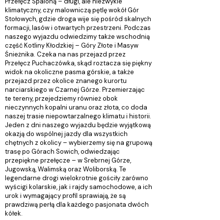
Przełęcz Spaloną – długi, ale niezwykle
klimatyczny, czy malowniczą pętlę wokół Gór
Stołowych, gdzie droga wije się pośród skalnych
formacji, lasów i otwartych przestrzeni. Podczas
naszego wyjazdu odwiedzimy także wschodnią
część Kotliny Kłodzkiej – Góry Złote i Masyw
Śnieżnika. Czeka na nas przejazd przez
Przełęcz Puchaczówka, skąd roztacza się piękny
widok na okoliczne pasma górskie, a także
przejazd przez okolice znanego kurortu
narciarskiego w Czarnej Górze. Przemierzając
te tereny, przejedziemy również obok
nieczynnych kopalni uranu oraz złota, co doda
naszej trasie niepowtarzalnego klimatu i historii.
Jeden z dni naszego wyjazdu będzie wyjątkową
okazją do wspólnej jazdy dla wszystkich
chętnych z okolicy – wybierzemy się na grupową
trasę po Górach Sowich, odwiedzając
przepiękne przełęcze – w Srebrnej Górze,
Jugowską, Walimską oraz Woliborską. Te
legendarne drogi wielokrotnie gościły zarówno
wyścigi kolarskie, jak i rajdy samochodowe, a ich
urok i wymagający profil sprawiają, że są
prawdziwą perłą dla każdego pasjonata dwóch
kółek.