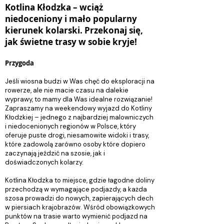
Kotlina Kłodzka – wciąż
niedoceniony i mało popularny
kierunek kolarski. Przekonaj się,
jak świetne trasy w sobie kryje!
Przygoda
Jeśli wiosna budzi w Was chęć do eksploracji na
rowerze, ale nie macie czasu na dalekie
wyprawy, to mamy dla Was idealne rozwiązanie!
Zapraszamy na weekendowy wyjazd do Kotliny
Kłodzkiej – jednego z najbardziej malowniczych
i niedocenionych regionów w Polsce, który
oferuje puste drogi, niesamowite widoki i trasy,
które zadowolą zarówno osoby które dopiero
zaczynają jeździć na szosie, jak i
doświadczonych kolarzy.
Kotlina Kłodzka to miejsce, gdzie łagodne doliny
przechodzą w wymagające podjazdy, a każda
szosa prowadzi do nowych, zapierających dech
w piersiach krajobrazów. Wśród obowiązkowych
punktów na trasie warto wymienić podjazd na