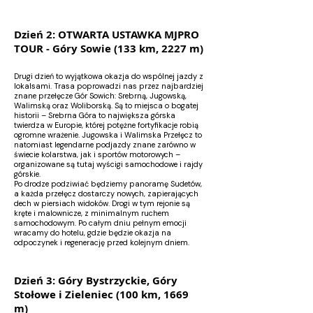
Dzień 2: OTWARTA USTAWKA MJPRO
TOUR - Góry Sowie (133 km, 2227 m)
Drugi dzień to wyjątkowa okazja do wspólnej jazdy z
lokalsami. Trasa poprowadzi nas przez najbardziej
znane przełęcze Gór Sowich: Srebrną, Jugowską,
Walimską oraz Woliborską. Są to miejsca o bogatej
historii – Srebrna Góra to największa górska
twierdza w Europie, której potężne fortyfikacje robią
ogromne wrażenie. Jugowska i Walimska Przełęcz to
natomiast legendarne podjazdy znane zarówno w
świecie kolarstwa, jak i sportów motorowych –
organizowane są tutaj wyścigi samochodowe i rajdy
górskie.
Po drodze podziwiać będziemy panoramę Sudetów,
a każda przełęcz dostarczy nowych, zapierających
dech w piersiach widoków. Drogi w tym rejonie są
kręte i malownicze, z minimalnym ruchem
samochodowym. Po całym dniu pełnym emocji
wracamy do hotelu, gdzie będzie okazja na
odpoczynek i regenerację przed kolejnym dniem.
Dzień 3: Góry Bystrzyckie, Góry
Stołowe i Zieleniec (100 km, 1669
m)