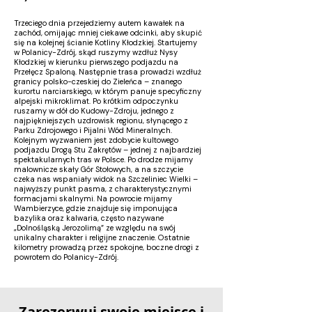
Trzeciego dnia przejedziemy autem kawałek na
zachód, omijając mniej ciekawe odcinki, aby skupić
się na kolejnej ścianie Kotliny Kłodzkiej. Startujemy
w Polanicy-Zdrój, skąd ruszymy wzdłuż Nysy
Kłodzkiej w kierunku pierwszego podjazdu na
Przełęcz Spaloną. Następnie trasa prowadzi wzdłuż
granicy polsko-czeskiej do Zieleńca – znanego
kurortu narciarskiego, w którym panuje specyficzny
alpejski mikroklimat. Po krótkim odpoczynku
ruszamy w dół do Kudowy-Zdroju, jednego z
najpiękniejszych uzdrowisk regionu, słynącego z
Parku Zdrojowego i Pijalni Wód Mineralnych.
Kolejnym wyzwaniem jest zdobycie kultowego
podjazdu Drogą Stu Zakrętów – jednej z najbardziej
spektakularnych tras w Polsce. Po drodze mijamy
malownicze skały Gór Stołowych, a na szczycie
czeka nas wspaniały widok na Szczeliniec Wielki –
najwyższy punkt pasma, z charakterystycznymi
formacjami skalnymi. Na powrocie mijamy
Wambierzyce, gdzie znajduje się imponująca
bazylika oraz kalwaria, często nazywane
„Dolnośląską Jerozolimą” ze względu na swój
unikalny charakter i religijne znaczenie. Ostatnie
kilometry prowadzą przez spokojne, boczne drogi z
powrotem do Polanicy-Zdrój.
Zarezerwuj swoje miejsce i