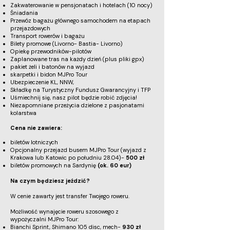
Zakwaterowanie w pensjonatach i hotelach (10 nocy)
Śniadania
Przewóz bagażu głównego samochodem na etapach
przejazdowych
Transport rowerów i bagażu
Bilety promowe (Livorno- Bastia- Livorno)
Opiekę przewodników-pilotów
Zaplanowane tras na każdy dzień (plus pliki gpx)
pakiet żeli i batonów na wyjazd
skarpetki i bidon MJPro Tour
Ubezpieczenie KL, NNW,
Składkę na Turystyczny Fundusz Gwarancyjny i TFP
Uśmiechnij się, nasz pilot będzie robić zdjęcia!
Niezapomniane przeżycia dzielone z pasjonatami
kolarstwa
Cena nie zawiera:
biletów lotniczych
Opcjonalny przejazd busem MJPro Tour (wyjazd z
Krakowa lub Katowic po południu 28.04)-
500 zł
biletów promowych na Sardynię
(ok. 60 eur)
Na czym będziesz jeździć?
W cenie zawarty jest transfer Twojego roweru.
Możliwość wynajęcie roweru szosowego z
wypożyczalni MJPro Tour:
Bianchi Sprint, Shimano 105 disc, mech-
930 zł