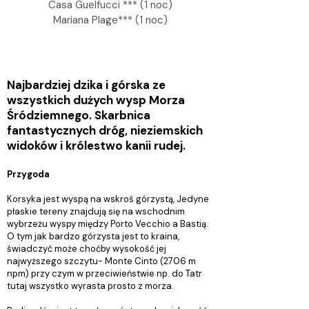
Casa Guelfucci *** (1 noc)
Mariana Plage*** (1 noc)​
Najbardziej dzika i górska ze
wszystkich dużych wysp Morza
Śródziemnego. Skarbnica
fantastycznych dróg, nieziemskich
widoków i królestwo kanii rudej.
Przygoda
Korsyka jest wyspą na wskroś górzystą, Jedyne
płaskie tereny znajdują się na wschodnim
wybrzeżu wyspy między Porto Vecchio a Bastią.
O tym jak bardzo górzysta jest to kraina,
świadczyć może choćby wysokość jej
najwyższego szczytu- Monte Cinto (2706 m
npm) przy czym w przeciwieństwie np. do Tatr
tutaj wszystko wyrasta prosto z morza.