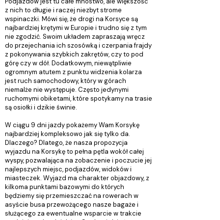
Podjazdów jest tu całe mnóstwo, ale większość
z nich to długie i raczej niezbyt strome
wspinaczki. Mówi się, że drogi na Korsyce są
najbardziej krętymi w Europie i trudno się z tym
nie zgodzić. Swoim układem zapraszają wręcz
do przejechania ich szosówką i czerpania frajdy
z pokonywania szybkich zakrętów, czy to pod
górę czy w dół. Dodatkowym, niewątpliwie
ogromnym atutem z punktu widzenia kolarza
jest ruch samochodowy, który w górach
niemalże nie występuje. Często jedynymi
ruchomymi obiketami, które spotykamy na trasie
są osiołki i dzikie świnie.
W ciągu 9 dni jazdy pokażemy Wam Korsykę
najbardziej kompleksowo jak się tylko da.
Dlaczego? Dlatego, że nasza propozycja
wyjazdu na Korsykę to pełna pętla wokół całej
wyspy, pozwalająca na zobaczenie i poczucie jej
najlepszych miejsc, podjazdów, widoków i
miasteczek. Wyjazd ma charakter objazdowy, z
kilkoma punktami bazowymi do których
będziemy się przemieszczać na rowerach w
asyście busa przewożącego nasze bagaże i
służącego za ewentualne wsparcie w trakcie