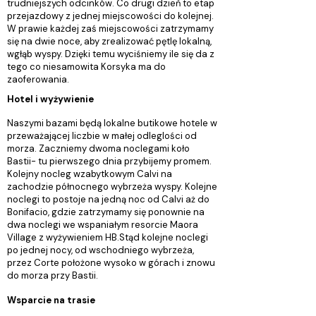
trudniejszych odcinków. Co drugi dzień to etap
przejazdowy z jednej miejscowości do kolejnej.
W prawie każdej zaś miejscowości zatrzymamy
się na dwie noce, aby zrealizować pętlę lokalną,
wgłąb wyspy. Dzięki temu wyciśniemy ile się da z
tego co niesamowita Korsyka ma do
zaoferowania.
Hotel i wyżywienie
Naszymi bazami będą lokalne butikowe hotele w
przeważającej liczbie w małej odleglości od
morza. Zaczniemy dwoma noclegami koło
Bastii- tu pierwszego dnia przybijemy promem.
Kolejny nocleg wzabytkowym Calvi na
zachodzie północnego wybrzeża wyspy. Kolejne
noclegi to postoje na jedną noc od Calvi aż do
Bonifacio, gdzie zatrzymamy się ponownie na
dwa noclegi we wspaniałym resorcie Maora
Village z wyżywieniem HB.Stąd kolejne noclegi
po jednej nocy, od wschodniego wybrzeża,
przez Corte położone wysoko w górach i znowu
do morza przy Bastii.
Wsparcie na trasie