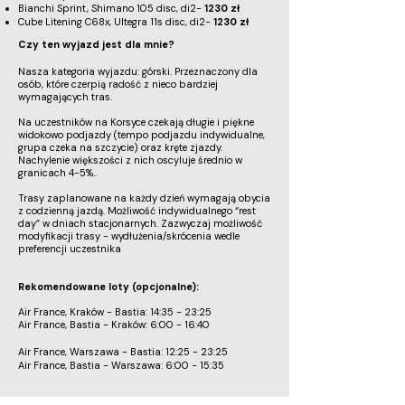
Bianchi Sprint, Shimano 105 disc, di2-
1230 zł
Cube Litening C68x, Ultegra 11s disc, di2-
1230 zł
Czy ten wyjazd jest dla mnie?
Nasza kategoria wyjazdu: górski. Przeznaczony dla
osób, które czerpią radość z nieco bardziej
wymagających tras.
Na uczestników na Korsyce czekają długie i piękne
widokowo podjazdy (tempo podjazdu indywidualne,
grupa czeka na szczycie) oraz kręte zjazdy.
Nachylenie większości z nich oscyluje średnio w
granicach 4-5%..
Trasy zaplanowane na każdy dzień wymagają obycia
z codzienną jazdą. Możliwość indywidualnego “rest
day” w dniach stacjonarnych. Zazwyczaj możliwość
modyfikacji trasy - wydłużenia/skrócenia wedle
preferencji uczestnika
Rekomendowane loty (opcjonalne):
Air France, Kraków - Bastia: 14:35 - 23:25
Air France, Bastia - Kraków: 6:00 - 16:40
Air France, Warszawa - Bastia: 12:25 - 23:25
Air France, Bastia - Warszawa: 6:00 - 15:35