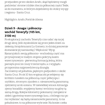
przejazdem przez okolice Arafo, skąd będziemy mogli
podziwiać strome i dzikie zbocza północnej części Teide,
aż do momentu, w którym dojedziemy do stolicy wyspy
i regionu- Santa Cruz.
Highlights: Arafo, Porid de Abona
Dzień 9 - Anaga i północny-
wschód Teneryfy (105 km,
3100 m)
Po eksploracji zachodu Teneryfy czas udać się na jej
drugi skraj. Jeśli stęskniliście się przez jeden dzień za
zielenią i krajobrazami La Gomery, to dzisiaj ponownie
dostaniecie jej namiastkę:) Większość Wysp
Kanaryjskich swoją północno- wschodnią część ma
przynajmniej w małym stopniu pokrytą lasem
wawrzynowym- pierwotną formacją leśną, która
pamięta jeszcze czasy trzeciorzędu, a z wyglądu
przypomina najprawdziwszą dżunglę.
Zaczniemy od południa, pięknym podjazdem z okolic
Santa Cruz. Po ok 10 km wspinaczki przebijemy się
krótkim tunelem na północną część półwyspu i
szybkim, stromym zjazdem z. niesamowitą panoramą
zjedziemy aż do oceanu. W niewielkiej wiosce Almaciga
zjemy bocadillo, wypijemy kawę i wrócimy na górę tą
samą drogą. Kolejne kilometry pokonamy zatopieni w
zieleń i gęstwinę wawrzynowego lasu, z którego raz po
raz wyłaniać się będą niesamowite panoramy, to na
południowe, to na północne wybrzeże. Na koniec czeka