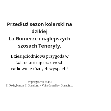
I
TENERYFA
Przedłuż sezon kolarski na
dzikiej
La Gomerze i najlepszych
szosach Teneryfy.
Dziesięciodniowa przygoda w
kolarskim raju na dwóch
całkowicie różnych wyspach!
W programie m.in.:
El Teide, Masca, El Garajonay, Valle Gran Rey, Garachico