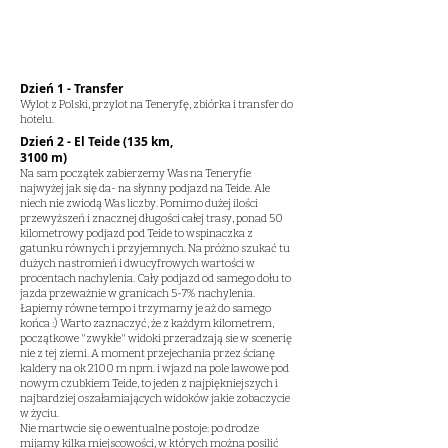
Dzień 1 - Transfer
Wylot z Polski, przylot na Teneryfę, zbiórka i transfer do
hotelu.
Dzień 2 - El Teide (135 km,
3100 m)
Na sam początek zabierzemy Was na Teneryfie
najwyżej jak się da- na słynny podjazd na Teide. Ale
niech nie zwiodą Was liczby. Pomimo dużej ilości
przewyższeń i znacznej długości całej trasy, ponad 50
kilometrowy podjazd pod Teide to wspinaczka z
gatunku równych i przyjemnych. Na próżno szukać tu
dużych nastromień i dwucyfrowych wartości w
procentach nachylenia. Cały podjazd od samego dołu to
jazda przeważnie w granicach 5-7% nachylenia.
Łapiemy równe tempo i trzymamy je aż do samego
końca :) Warto zaznaczyć, że z każdym kilometrem,
początkowe "zwykłe" widoki przeradzają sie w scenerię
nie z tej ziemi. A moment przejechania przez ścianę
kaldery na ok 2100 m npm. i wjazd na pole lawowe pod
nowym czubkiem Teide, to jeden z najpiękniejszych i
najbardziej oszałamiających widoków jakie zobaczycie
w życiu.
Nie martwcie się o ewentualne postoje: po drodze
mijamy kilka miejscowości, w których można posilić