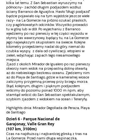
kilka lat temu. Z San Sebastian wyruszymy na
północny- zachód długim podjazdem wzdłuż
ściany Barranco de Aguajilva. Hasło "długi podjazd"
będzie pojawiało się na tym wyjeździe jeszcze wiele
razy- na La Gomerze na próżno szukać płaskich,
czy pagórkowatych odcinków. Wszystko prowadzi
tu w górę lub w dół. Po wyjechaniu z Barranco
wjedziemy po raz pierwszy w tej części wyjazdu w
słynny las wawrzynowy, będący tu, na La Gomerze
jego największym skupiskiem na świecie. Kolejne
kilometry przejedziemy nadal do góry, niemal do
czubka wyspy, z dala od cywilizacji, wtopieni w
zieleń, wdychając zapach tego niesamowitego
miejsca.
Zjazd z okolich MIrador de Igualero po raz pierwszy
otworzy nam widok na przepastną dolinę otwartą
aż do niebieskiego bezkresu oceanu. Zjedziemy nim
aż do Playa de Santiago, gdzie w kameralnej wiosce
zaliczymy przyjemną przerwę przy brzegu morza.
Stąd, kolejnym, długim i pięknym podjazdem
wrócimy do poziomu ponad 1000 m npm, aby
stamtąd wrócić do San Sebastian spektakularnym,
szybkim zjazdem z widokiem na ocean i Teneryfę.
Highlights dnia: Mirador Degollada de Peraza, Playa
de Santiago
Dzień 6 - Parque Nacional de
Garajonay, Valle Gran Rey
(107 km, 3100m)
Czas na najdłuższą i najbardziej górską z tras na
La Gomerze. Przed nami długa wspinaczka,