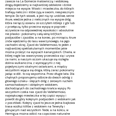
zawsze na La Gomerze malowniczą i widokową
drogą dojedziemy w najbardziej oddalone i dzikie
miejsca na wyspie. Wioski i miasteczka, do których
trafiają nieliczni i które żyją w swoim, niespiesznym
tempie. Do tych wiosek, a jest nią np urokliwe, senne
Arure, wiedzie jedna z nielicznych na wyspie dróg,
która nie łączy oceanu ze szczytem którejś z gór lub
z przełęczą, tylko przecina wyspę w poprzek-
oczywiście na odpowiedniej wysokości i absolutnie
nie płasko- pokonamy całą serię kró†kich
podjazdów i zjazdów, a na koniec, po minięciu Arure
znów wjedziemy do lasu wawrzynowego, na jego
zachodni skraj. Zjazd do Vallehermoso, to jeden z
najbardziej spektakularnych momentów jakie
można przeżyć na wyspach kanaryjskich. Chwila, w
której nagle las wawrzynowy przerzedza się i urywa
za nami, a naszym oczom ukazuje się rozległa
dolina wulkaniczna, z wystającymi z niej
pojedynczymi skalnymi ostańcami, a między
wszystkim wijąca się droga, którą zaraz pokonamy
jadąc w dół... to się wspomina. Przez długie lata. Dla
chętnych proponujemy odbicie do dwoch odnóg z
głownego szlaku- ślepych dróg z zerowym ruchem
samochodowym i obłędnym widokiem,
dochodzących do zachodniego krańca wyspy. Po
wszystkim czeka nas zjazd do Vallehermoso,
największego miesteczka w tej części wyspy i
powrót do góry kolejnym podjazdem z widokami jak
z pocztówki. Kolejny zjazd to jeszcze jedna bajkowa
trasa wzdłuż klifów z widokiem na Teneryfę i
górujacym nad wszystkim Teide, a na końcu, w
Hermigua można odbić na częsciowo naturalne