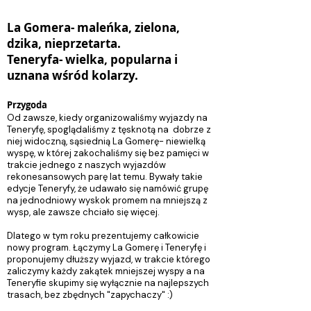
La Gomera- maleńka, zielona,
dzika, nieprzetarta.
Teneryfa- wielka, popularna i
uznana wśród kolarzy.
Przygoda
Od zawsze, kiedy organizowaliśmy wyjazdy na
Teneryfę, spoglądaliśmy z tęsknotą na dobrze z
niej widoczną, sąsiednią La Gomerę- niewielką
wyspę, w której zakochaliśmy się bez pamięci w
trakcie jednego z naszych wyjazdów
rekonesansowych parę lat temu. Bywały takie
edycje Teneryfy, że udawało się namówić grupę
na jednodniowy wyskok promem na mniejszą z
wysp, ale zawsze chciało się więcej.
Dlatego w tym roku prezentujemy całkowicie
nowy program. Łączymy La Gomerę i Teneryfę i
proponujemy dłuższy wyjazd, w trakcie którego
zaliczymy każdy zakątek mniejszej wyspy a na
Teneryfie skupimy się wyłącznie na najlepszych
trasach, bez zbędnych "zapychaczy" :)