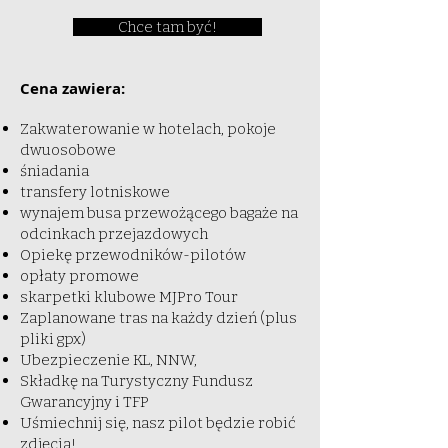
Chce tam być!
Cena zawiera:
Zakwaterowanie w hotelach, pokoje
dwuosobowe
śniadania
transfery lotniskowe
wynajem busa przewożącego bagaże na
odcinkach przejazdowych
Opiekę przewodników-pilotów
opłaty promowe
skarpetki klubowe MJPro Tour
Zaplanowane tras na każdy dzień (plus
pliki gpx)
Ubezpieczenie KL, NNW,
Składkę na Turystyczny Fundusz
Gwarancyjny i TFP
Uśmiechnij się
, nasz pilot będzie robić
zdjęcia!