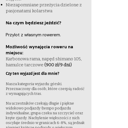
Niezapomniane przeżycia dzielone z
pasjonatami kolarstwa
Na czym będziesz jeździć?
Przylot z własnym rowerem.
Możliwość wynajęcia roweru na
miejscu:
Karbonowa rama, napęd shimano 105,
hamulce tarczowe
(900 zł/9 dni)
Czy ten wyjazd jest dla mnie?
Nasza kategoria wyjazdu: górski.
Przeznaczony dla osób, które czerpią radość
z wymagających tras.
Na uczestników czekają długie i piękne
widokowo podjazdy (tempo podjazdu
indywidualne, grupa czeka na szczycie) oraz
kręte zjazdy. Nachylenie większości z nich
oscyluje średnio w granicach 6-8%, są jednak
również krótsze podjazdy o większym