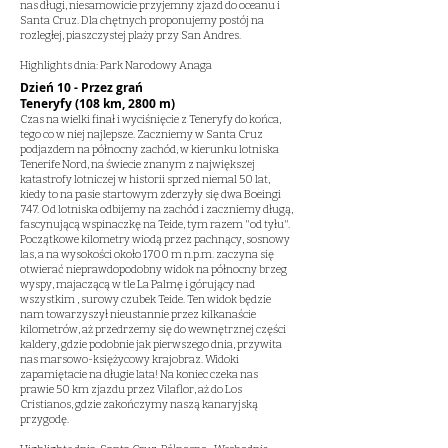
nas długi, niesamowicie przyjemny zjazd do oceanu i
Santa Cruz. Dla chętnych proponujemy postój na
rozległej, piaszczystej plaży przy San Andres.
Highlights dnia: Park Narodowy Anaga
Dzień 10 - Przez grań
Teneryfy (108 km, 2800 m)
Czas na wielki finał i wyciśnięcie z Teneryfy do końca,
tego co w niej najlepsze. Zaczniemy w Santa Cruz
podjazdem na północny zachód, w kierunku lotniska
Tenerife Nord, na świecie znanym z największej
katastrofy lotniczej w historii sprzed niemal 50 lat,
kiedy to na pasie startowym zderzyły się dwa Boeingi
747. Od lotniska odbijemy na zachód i zaczniemy długą,
fascynującą wspinaczkę na Teide, tym razem "od tyłu".
Początkowe kilometry wiodą przez pachnący, sosnowy
las, a na wysokości około 1700 m n.p.m. zaczyna się
otwierać nieprawdopodobny widok na północny brzeg
wyspy, majaczącą w tle La Palmę i górujący nad
wszystkim , surowy czubek Teide. Ten widok będzie
nam towarzyszył nieustannie przez kilkanaście
kilometrów, aż przedrzemy się do wewnętrznej części
kaldery, gdzie podobnie jak pierwszego dnia, przywita
nas marsowo-księżycowy krajobraz. Widoki
zapamiętacie na długie lata! Na koniec czeka nas
prawie 50 km zjazdu przez Vilaflor, aż do Los
Cristianos, gdzie zakończymy naszą kanaryjską
przygodę.