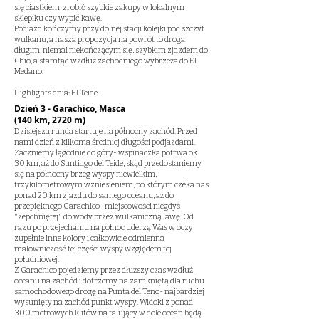
się ciastkiem, zrobić szybkie zakupy w lokalnym
sklepiku czy wypić kawę.
Podjazd kończymy przy dolnej stacji kolejki pod szczyt
wulkanu, a nasza propozycja na powrót to droga
długim, niemal niekończącym się, szybkim zjazdem do
Chio, a stamtąd wzdłuż zachodniego wybrzeża do El
Medano.
Highlights dnia: El Teide
Dzień 3 - Garachico, Masca
(140 km, 2720 m)
Dzisiejsza runda startuje na północny zachód. Przed
nami dzień z kilkoma średniej długości podjazdami.
Zaczniemy łągodnie do góry- wspinaczka potrwa ok
30 km, aż do Santiago del Teide, skąd przedostaniemy
się na północny brzeg wyspy niewielkim,
trzykilometrowym wzniesieniem, po którym czeka nas
ponad 20 km zjazdu do samego oceanu, aż do
przepięknego Garachico- miejscowości niegdyś
"zepchniętej" do wody przez wulkaniczną lawę. Od
razu po przejechaniu na północ uderzą Was w oczy
zupełnie inne kolory i całkowicie odmienna
malowniczość tej części wyspy względem tej
południowej.
Z Garachico pojedziemy przez dłuższy czas wzdłuż
oceanu na zachód i dotrzemy na zamkniętą dla ruchu
samochodowego drogę na Punta del Teno- najbardziej
wysunięty na zachód punkt wyspy. Widoki z ponad
300 metrowych klifów na falujący w dole ocean będą