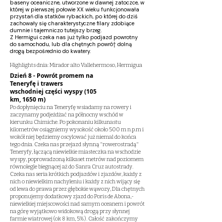
baseny oceaniczne, utworzone w dawnej zatoczce, w
której w pierwszej połowie XX wieku funkcjonowała
przystań dla statków rybackich, po której do dziś
zachowały się charakterystyczne filary zdobiące
dumnie i tajemniczo tutejszy brzeg.
Z Hermigui czeka nas już tylko podjazd powrotny
do samochodu, lub dla chętnych powró† dolną
drogą bezpośrednio do kwatery.
Highlights dnia: Mirador alto Vallehermoso, Hermigua
Dzień 8 - Powrót promem na
Teneryfę i trawers
wschodniej części wyspy (105
km, 1650 m)
Po dopłynięciu na Teneryfę wsiadamy na rowery i
zaczynamy podjeżdżać na północny wschód w
kierunku Chimiche. Po pokonaniu kilkunastu
kilometrów osiągniemy wysokość około 500 m n.p.m i
wokół niej będziemy oscylować już niemal do końca
tego dnia. Czeka nas przejazd słynną "rowerostradą"
Teneryfy, łączącą niewielkie miasteczka na wschodzie
wyspy, poprowadzoną kilkaset metrów nad poziomem
równolegle biegnącej aż do Sanra Cruz autostrady.
Czeka nas seria krótkich podjazdów i zjazdów, każdy z
nich o niewielkim nachyleniu i każdy z nich wijący się
od lewa do prawa przez głębokie wąwozy, Dla chętnych
proponujemy dodatkowy zjazd do Poris de Abona,-
niewielkiej miejscowości nad samym oceanem i powrót
na górę wyjątkowo widokową drogą przy słynnej
farmie wiatrowej (ok 8 km, 5%). Całość zakończymy