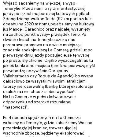
Wyjazd zaczniemy na większej z wysp-
Teneryfie. Przed nami trzy dni fantastycznej
jazdy po trzech najbardziej kultowych pętlach.
Zdobędziemy wulkan Teide (52 km podjazdu z
oceanu na 2320 m npm), pojedziemy na kultową
już Mascę i Garachico oraz najdalej wysunięty
na zachód punkt wyspy- przylądek Teno. Po
dwóch dniach na Teneryfie czeka nas
przeprawa promowa na o wiele mniejszą i
znacznie spokojniejszą La Gomerę, gdzie już po
pierwszym dniu jazdy poczujecie, że tę wyspę
po prostu się chłonie. Ciężko wyszczególniać tu
jakieś konkretne miejsca (choć na pierwszą myśl
przychodzą oczywiście Garajonay,
Vallehermoso czy Roque de Agando), bo wyspa
całościowo ze wszystkimi swoimi atrakcjami
tworzy nierozerwalną tkankę, której eksploracja
uzależnia i nie chce z siebie wypuścić.
Na La Gomerze w pełni doświadczycie
odpoczynku od szeroko rozumianej
"masowości".
Po 4 nocach spędzonych na La Gomerze
wrócimy na Teneryfe, gdzie zabierzemy Was na
przeciwległy jej kraniec, trawersując jej
wschodnie zbocze, będziemy eksplorować