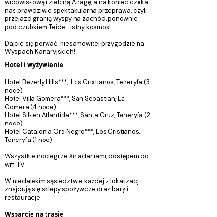
widowiskową i zieloną Anagę, a na koniec czeka
nas prawdziwie spektakularna przeprawa, czyli
przejazd granią wyspy na zachód, ponownie
pod czubkiem Teide- istny kosmos!
Dajcie się porwać niesamowitej przygodzie na
Wyspach Kanaryjskich!
Hotel i wyżywienie
Hotel Beverly Hills***, Los Cristianos, Teneryfa (3
noce)
Hotel Villa Gomera***, San Sebastian, La
Gomera (4 noce)
Hotel Silken Atlantida***, Santa Cruz, Teneryfa (2
noce)
Hotel Catalonia Oro Negro***, Los Cristianos,
Teneryfa (1 noc)
Wszystkie noclegi ze śniadaniami, dostępem do
wifi, TV.
​W niedalekim sąsiedztwie każdej z lokalizacji
znajdują się sklepy spożywcze oraz bary i
restauracje.
Wsparcie na trasie