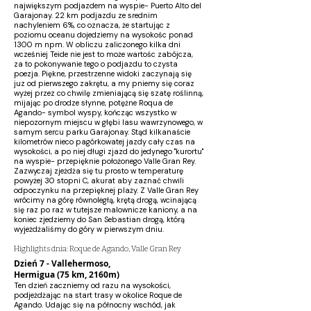
największym podjazdem na wyspie- Puerto Alto del
Garajonay. 22 km podjazdu ze srednim
nachyleniem 6%, co oznacza, że startując z
poziomu oceanu dojedziemy na wysokośc ponad
1300 m npm. W obliczu zaliczonego kilka dni
wcześniej Teide nie jest to może wartośc zabójcza,
za to pokonywanie tego o podjazdu to czysta
poezja. Piękne, przestrzenne widoki zaczynają się
juz od pierwszego zakrętu, a my pniemy się coraz
wyżej przez co chwilę zmieniającą się szatę roślinną,
mijając po drodze słynne, potężne Roqua de
Agando- symbol wyspy, kończąc wszystko w
niepozornym miejscu w głębi lasu wawrzynowego, w
samym sercu parku Garajonay. Stąd kilkanaście
kilometrów nieco pagórkowatej jazdy cały czas na
wysokości, a po niej długi zjazd do jedynego "kurortu"
na wyspie- przepięknie położonego Valle Gran Rey.
Zazwyczaj zjeżdża się tu prosto w temperaturę
powyżej 30 stopni C, akurat aby zaznać chwili
odpoczynku na przepięknej plaży. Z Valle Gran Rey
wrócimy na górę równoległą, krętą drogą, wcinającą
się raz po raz w tutejsze malownicze kaniony, a na
koniec zjedziemy do San Sebastian drogą, którą
wyjeżdżaliśmy do góry w pierwszym dniu.
Highlights dnia: Roque de Agando, Valle Gran Rey
Dzień 7 - Vallehermoso,
Hermigua (75 km, 2160m)
Ten dzień zaczniemy od razu na wysokości,
podjeżdżając na start trasy w okolice Roque de
Agando. Udając się na północny wschód, jak