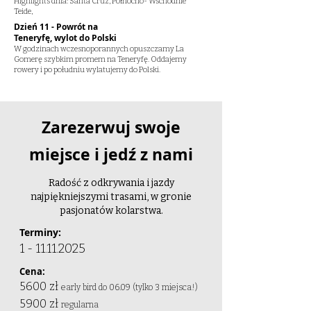
Highlights dnia: Santa Cruz, Północno- Wschodnie
Teide,
Dzień 11 - Powrót na
Teneryfę, wylot do Polski
W godzinach wczesnoporannych opuszczamy La
Gomerę szybkim promem na Teneryfę. Oddajemy
rowery i po południu wylatujemy do Polski.
Zarezerwuj swoje
miejsce i jedź z nami
Radość z odkrywania i jazdy
najpiękniejszymi trasami, w gronie
pasjonatów kolarstwa.
Terminy:
1 - 11.11.2025
Cena:
5600 zł
early bird do 06.09 (tylko 3 miejsca!)
5900 zł
regularna