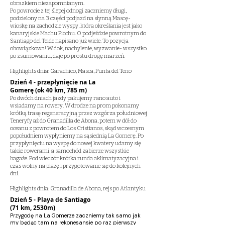
obrazkiem niezapomnianym.
Po powrocie z tej ślepej odnogi zaczniemy długi,
podzielony na 3 części podjazd na słynną Mascę-
wioskę na zachodzie wyspy, która określania jest jako
kanaryjskie Machu Picchu. O podjeździe powrotnym do
Santiago del Teide napisano już wiele. To pozycja
obowiązkowa! Widok, nachylenie, wyzwanie- wszystko
po zsumowaniu, daje po prostu drogę marzeń.
Highlights dnia: Garachico, Masca, Punta del Teno
Dzień 4 - przepłynięcie na La
Gomerę (ok 40 km, 785 m)
Po dwóch dniach jazdy pakujemy rano auto i
wsiadamy na rowery. W drodze na prom pokonamy
krótką trasę regeneracyjną przez wzgórza południowej
Teneryfy aż do Granadilla de Abona, potem w dół do
oceanu z powrotem do Los Cristianos, skąd wczesnym
popołudniem wypłyniemy na sąsiednią La Gomerę. Po
przypłynięciu na wyspę do nowej kwatery udamy się
także rowerami, a samochód zabierze wszystkie
bagaże. Pod wieczór krótka runda aklimatyzacyjna i
czas wolny na plażę i przygotowanie się do kolejnych
dni.
Highlights dnia: Granadilla de Abona, rejs po Atlantyku
Dzień 5 - Playa de Santiago
(71 km, 2530m)
Przygodę na La Gomerze zaczniemy tak samo jak
my będąc tam na rekonesansie po raz pierwszy