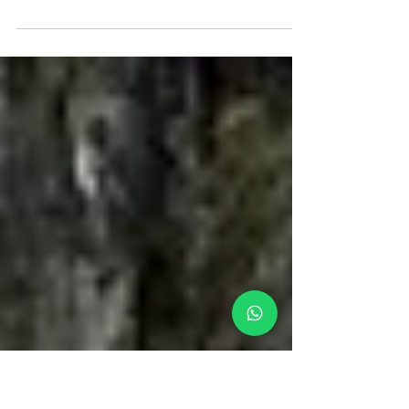
Bieszczadzką i Giro d'Italia.
Witajcie! Niedawno wróciliśmy z naszego
kolejnego wyjazdu treningowego. Tym razem
wybraliśmy się do Dalmacji, zarówno na
wybrzeżu jak i...