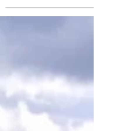
jest już na naszej stronie i cieszy się coraz
większym zainteresowaniem. Obiecywaliśmy...