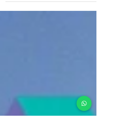
Sezon przygotowawczy się zakończył, przed
nami okres letnio- jesienny. To czas, który warto
spędzić na szosie, czy to eksplorując...