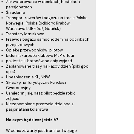
Zakwaterowanie w domkach, hostelach,
pensjonatach
Śniadania
Transport rowerów i bagażu na trasie Polska-
Norwegia-Polska (odbiory: Kraków,
Warszawa LUB Łódź, Gdańsk)
Transfery lotniskowe
Przewóz bagażu samochodem na odcinkach
przejazdowych
Opiekę przewodników-pilotów
bidon i skarpetki klubowe MJPro Tour
pakiet żeli i batonów na cały wyjazd
Zaplanowane trasy na każdy dzień (pliki gpx,
opis)
Ubezpieczenie KL, NNW
Składkę na Turystyczny Fundusz
Gwarancyjny
Uśmiechnij się, nasz pilot będzie robić
zdjęcia!
Niezapomniane przeżycia dzielone z
pasjonatami kolarstwa
Na czym będziesz jeździć?
W cenie zawarty jest transfer Twojego