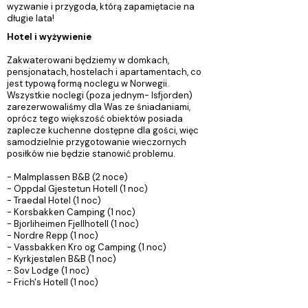
wyzwanie i przygoda, którą zapamiętacie na
długie lata!
Hotel i wyżywienie
Zakwaterowani będziemy w domkach,
pensjonatach, hostelach i apartamentach, co
jest typową formą noclegu w Norwegii.
Wszystkie noclegi (poza jednym- Isfjorden)
zarezerwowaliśmy dla Was ze śniadaniami,
oprócz tego większość obiektów posiada
zaplecze kuchenne dostępne dla gości, więc
samodzielnie przygotowanie wieczornych
posiłków nie będzie stanowić problemu.
- Malmplassen B&B (2 noce)
- Oppdal Gjestetun Hotell (1 noc)
- Traedal Hotel (1 noc)
- Korsbakken Camping (1 noc)
- Bjorliheimen Fjellhotell (1 noc)
- Nordre Repp (1 noc)
- Vassbakken Kro og Camping (1 noc)
- Kyrkjestølen B&B (1 noc)
- Sov Lodge (1 noc)
- Frich's Hotell (1 noc)