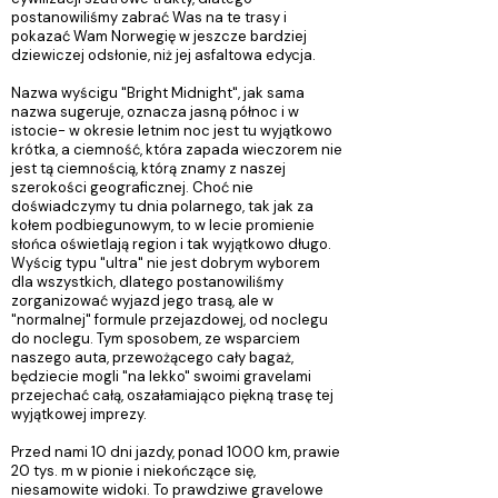
postanowiliśmy zabrać Was na te trasy i
pokazać Wam Norwegię w jeszcze bardziej
dziewiczej odsłonie, niż jej asfaltowa edycja.
Nazwa wyścigu "Bright Midnight", jak sama
nazwa sugeruje, oznacza jasną północ i w
istocie- w okresie letnim noc jest tu wyjątkowo
krótka, a ciemność, która zapada wieczorem nie
jest tą ciemnością, którą znamy z naszej
szerokości geograficznej. Choć nie
doświadczymy tu dnia polarnego, tak jak za
kołem podbiegunowym, to w lecie promienie
słońca oświetlają region i tak wyjątkowo długo.
Wyścig typu "ultra" nie jest dobrym wyborem
dla wszystkich, dlatego postanowiliśmy
zorganizować wyjazd jego trasą, ale w
"normalnej" formule przejazdowej, od noclegu
do noclegu. Tym sposobem, ze wsparciem
naszego auta, przewożącego cały bagaż,
będziecie mogli "na lekko" swoimi gravelami
przejechać całą, oszałamiająco piękną trasę tej
wyjątkowej imprezy.
Przed nami 10 dni jazdy, ponad 1000 km, prawie
20 tys. m w pionie i niekończące się,
niesamowite widoki. To prawdziwe gravelowe