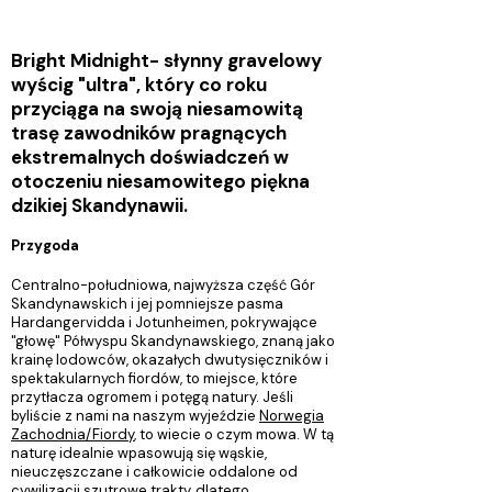
Bright Midnight- słynny gravelowy
wyścig "ultra", który co roku
przyciąga na swoją niesamowitą
trasę zawodników pragnących
ekstremalnych doświadczeń w
otoczeniu niesamowitego piękna
dzikiej Skandynawii.
Przygoda
Centralno-południowa, najwyższa część Gór
Skandynawskich i jej pomniejsze pasma
Hardangervidda i Jotunheimen, pokrywające
"głowę" Półwyspu Skandynawskiego, znaną jako
krainę lodowców, okazałych dwutysięczników i
spektakularnych fiordów, to miejsce, które
przytłacza ogromem i potęgą natury. Jeśli
byliście z nami na naszym wyjeździe
Norwegia
Zachodnia/Fiordy
, to wiecie o czym mowa. W tą
naturę idealnie wpasowują się wąskie,
nieuczęszczane i całkowicie oddalone od
cywilizacji szutrowe trakty, dlatego