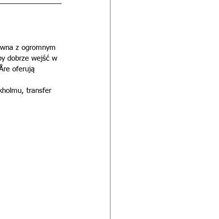
dawna z ogromnym 
by dobrze wejść w 
Åre oferują 
holmu, transfer 