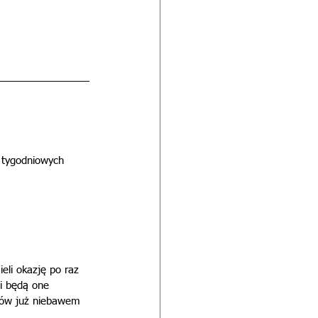
 tygodniowych 
li okazję po raz 
i będą one 
łów już niebawem 