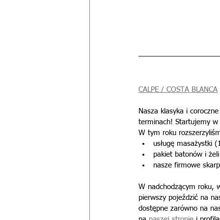
CALPE / COSTA BLANCA
Nasza klasyka i coroczne
terminach! Startujemy w
W tym roku rozszerzyliś
usługę masażystki (
pakiet batonów i żeli
nasze firmowe skarpe
W nadchodzącym roku, wy
pierwszy pojeździć na n
dostępne zarówno na nas
na 
naszej stronie
 i profi