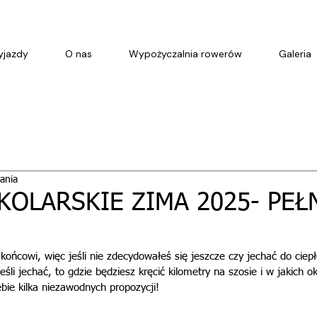
jazdy
O nas
Wypożyczalnia rowerów
Galeria
tania
KOLARSKIE ZIMA 2025- PEŁ
u końcowi, więc jeśli nie zdecydowałeś się jeszcze czy jechać do ciep
śli jechać, to gdzie będziesz kręcić kilometry na szosie i w jakich ok
bie kilka niezawodnych propozycji!