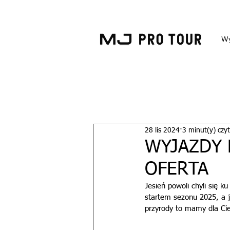
Wy
28 lis 2024
3 minut(y) czy
WYJAZDY 
OFERTA
Jesień powoli chyli się k
startem sezonu 2025, a je
przyrody to mamy dla Cie