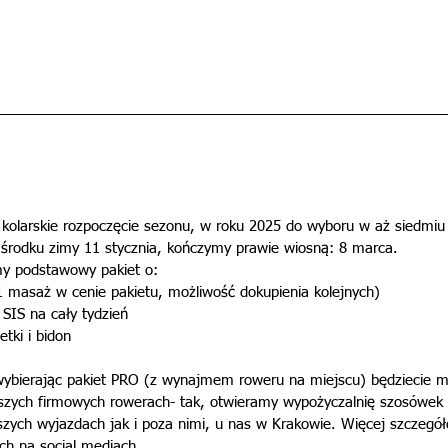
 kolarskie rozpoczęcie sezonu, w roku 2025 do wyboru w aż siedmiu
 środku zimy 11 stycznia, kończymy prawie wiosną: 8 marca. 
my podstawowy pakiet o:
1 masaż w cenie pakietu, możliwość dokupienia kolejnych)
 SIS na cały tydzień
tki i bidon 
bierając pakiet PRO (z wynajmem roweru na miejscu) będziecie mie
aszych firmowych rowerach- tak, otwieramy wypożyczalnię szosówek 
zych wyjazdach jak i poza nimi, u nas w Krakowie. Więcej szczegó
lach na social mediach.