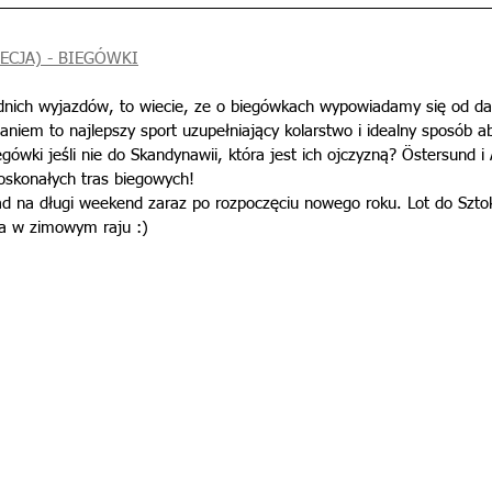
ECJA) - BIEGÓWKI
zednich wyjazdów, to wiecie, ze o biegówkach wypowiadamy się od 
niem to najlepszy sport uzupełniający kolarstwo i idealny sposób a
ówki jeśli nie do Skandynawii, która jest ich ojczyzną? Östersund i 
oskonałych tras biegowych! 
d na długi weekend zaraz po rozpoczęciu nowego roku. Lot do Sztok
ia w zimowym raju :)