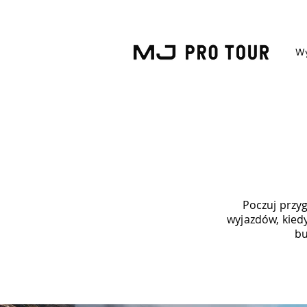
Wy
Poczuj przy
wyjazdów, kied
bu